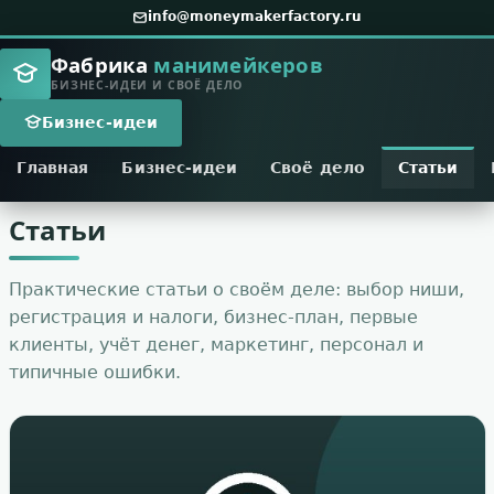
info@moneymakerfactory.ru
Фабрика
манимейкеров
БИЗНЕС-ИДЕИ И СВОЁ ДЕЛО
Бизнес-идеи
Главная
Бизнес-идеи
Своё дело
Статьи
Статьи
Практические статьи о своём деле: выбор ниши,
регистрация и налоги, бизнес-план, первые
клиенты, учёт денег, маркетинг, персонал и
типичные ошибки.