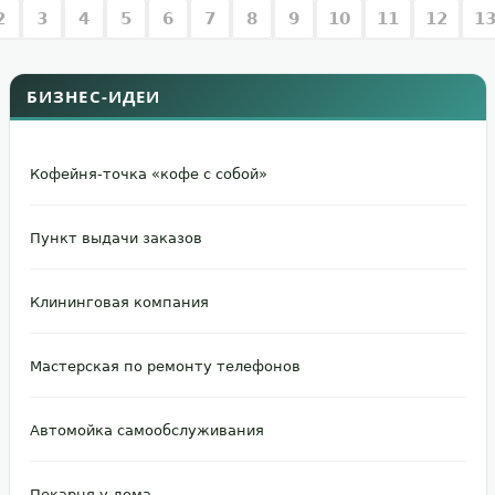
2
3
4
5
6
7
8
9
10
11
12
1
БИЗНЕС-ИДЕИ
Кофейня-точка «кофе с собой»
Пункт выдачи заказов
Клининговая компания
Мастерская по ремонту телефонов
Автомойка самообслуживания
Пекарня у дома