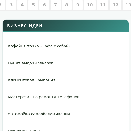
2
3
4
5
6
7
8
9
10
11
12
1
БИЗНЕС-ИДЕИ
Кофейня-точка «кофе с собой»
Пункт выдачи заказов
Клининговая компания
Мастерская по ремонту телефонов
Автомойка самообслуживания
Пекарня у дома