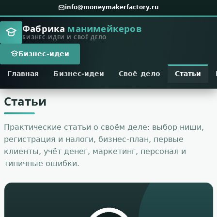
info@moneymakerfactory.ru
Фабрика
манимейкеров
БИЗНЕС-ИДЕИ И СВОЁ ДЕЛО
Бизнес-идеи
Главная
Бизнес-идеи
Своё дело
Статьи
Статьи
Практические статьи о своём деле: выбор ниши,
регистрация и налоги, бизнес-план, первые
клиенты, учёт денег, маркетинг, персонал и
типичные ошибки.