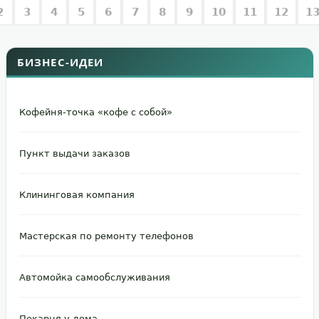
2
3
4
5
6
7
8
9
10
11
12
1
БИЗНЕС-ИДЕИ
Кофейня-точка «кофе с собой»
Пункт выдачи заказов
Клининговая компания
Мастерская по ремонту телефонов
Автомойка самообслуживания
Пекарня у дома