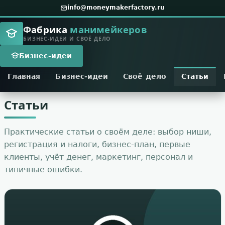
info@moneymakerfactory.ru
Фабрика
манимейкеров
БИЗНЕС-ИДЕИ И СВОЁ ДЕЛО
Бизнес-идеи
Главная
Бизнес-идеи
Своё дело
Статьи
Статьи
Практические статьи о своём деле: выбор ниши,
регистрация и налоги, бизнес-план, первые
клиенты, учёт денег, маркетинг, персонал и
типичные ошибки.